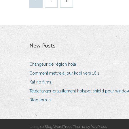
1
2
New Posts
Changeur de région hola
Comment mettre à jour kodi vers 16.1
Kat rip films
Télécharger gratuitement hotspot shield pour windo
Blog torrent
Using
exBlog WordPress Theme by YayPress