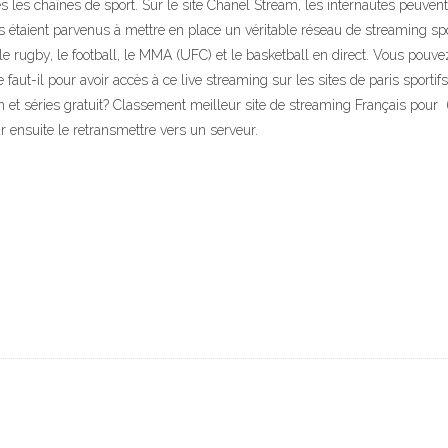
 les chaînes de sport. Sur le site Chanel Stream, les internautes peuven
 étaient parvenus à mettre en place un véritable réseau de streaming sport
r le rugby, le football, le MMA (UFC) et le basketball en direct. Vous po
 faut-il pour avoir accès à ce live streaming sur les sites de paris sporti
ilm et séries gratuit? Classement meilleur site de streaming Français pou
r ensuite le retransmettre vers un serveur.