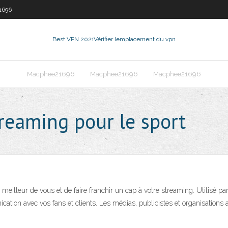
1696
Best VPN 2021
Vérifier lemplacement du vpn
Macphee21696
Macphee21696
Macphee21696
treaming pour le sport
e meilleur de vous et de faire franchir un cap à votre streaming. Utilisé pa
ation avec vos fans et clients. Les médias, publicistes et organisations 