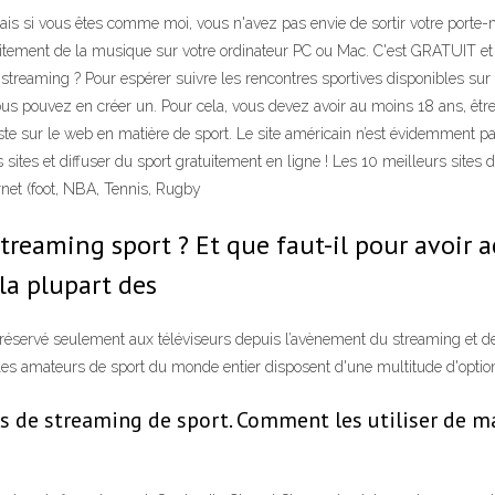
is si vous êtes comme moi, vous n'avez pas envie de sortir votre porte-mo
uitement de la musique sur votre ordinateur PC ou Mac. C'est GRATUIT et i
treaming ? Pour espérer suivre les rencontres sportives disponibles sur 
ous pouvez en créer un. Pour cela, vous devez avoir au moins 18 ans, être
te sur le web en matière de sport. Le site américain n’est évidemment pa
es sites et diffuser du sport gratuitement en ligne ! Les 10 meilleurs site
ernet (foot, NBA, Tennis, Rugby
streaming sport ? Et que faut-il pour avoir a
 la plupart des
réservé seulement aux téléviseurs depuis l’avènement du streaming et de 
t les amateurs de sport du monde entier disposent d'une multitude d'optio
ts de streaming de sport. Comment les utiliser de 