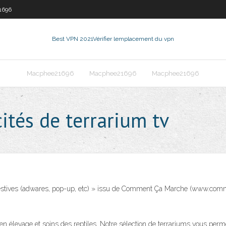
1696
Best VPN 2021
Vérifier lemplacement du vpn
Macphee21696
Macphee21696
Macphee21696
ités de terrarium tv
pestives (adwares, pop-up, etc) » issu de Comment Ça Marche (www.comm
e en élevage et soins des reptiles. Notre sélection de terrariums vous per