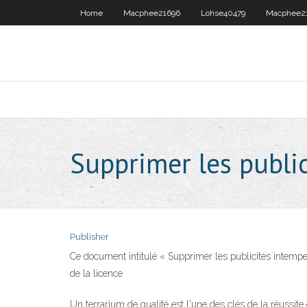
Home
Macphee21696
Lohse40479
Macphee2
Supprimer les public
Publisher
Ce document intitulé « Supprimer les publicités intem
de la licence
Un terrarium de qualité est l'une des clés de la réussit