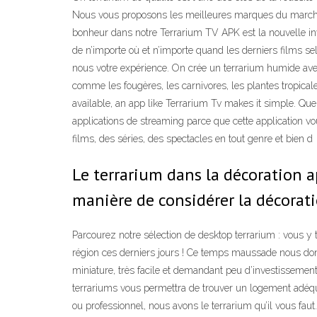
Nous vous proposons les meilleures marques du marché au
bonheur dans notre Terrarium TV APK est la nouvelle inven
de n’importe où et n’importe quand les derniers films s
nous votre expérience. On crée un terrarium humide avec
comme les fougères, les carnivores, les plantes tropica
available, an app like Terrarium Tv makes it simple. Que
applications de streaming parce que cette application v
films, des séries, des spectacles en tout genre et bien d
Le terrarium dans la décoration 
manière de considérer la décoratio
Parcourez notre sélection de desktop terrarium : vous y
région ces derniers jours ! Ce temps maussade nous donn
miniature, très facile et demandant peu d’investissement 
terrariums vous permettra de trouver un logement adéq
ou professionnel, nous avons le terrarium qu’il vous fau