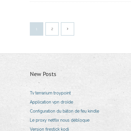
1
2
New Posts
Tv terrarium troypoint
Application vpn droïde
Configuration du bâton de feu kindle
Le proxy netflix nous débloque
Version firestick kodi