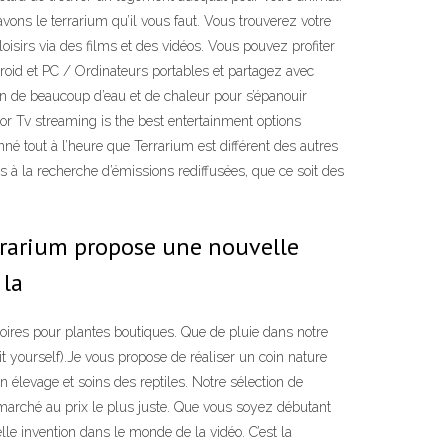
ns le terrarium qu’il vous faut. Vous trouverez votre
oisirs via des films et des vidéos. Vous pouvez profiter
roid et PC / Ordinateurs portables et partagez avec
in de beaucoup d’eau et de chaleur pour s’épanouir
or Tv streaming is the best entertainment options
né tout à l’heure que Terrarium est différent des autres
 à la recherche d’émissions rediffusées, que ce soit des
errarium propose une nouvelle
 la
oires pour plantes boutiques. Que de pluie dans notre
 yourself).Je vous propose de réaliser un coin nature
n élevage et soins des reptiles. Notre sélection de
arché au prix le plus juste. Que vous soyez débutant
le invention dans le monde de la vidéo. C’est la