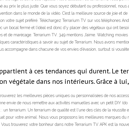
 prix le plus juste. Que vous soyez débutant ou professionnel, nous avo
tion dans le monde de la vidéo. C’est la meilleure source de joie et de l
elon votre sujet préféré. Téléchargez Terrarium TV sur vos téléphones And
 un bocal fermé et l’idéal est donc d’y placer des végétaux qui ont beso
les et de marécage. Terrarium TV. 349 mentions J’aime. Watching movies 
lques caractéristiques à savoir au sujet de Terrarium. Nous avons mention
ous accompagne dans chacune de vos envies d’évasion, surtout si vousêtes
appartient à ces tendances qui durent. Le t
n végétale dans nos intérieurs. Grâce à lui,
 trouverez les meilleures pièces uniques ou personnalisées de nos access
e envie de nous remettre aux activités manuelles avec un petit DIY (do it
: un terrarium. Un terrarium de qualité est l'une des clés de la réussite e
uat pour votre animal. Nous vous proposons les meilleures marques du m
t. Vous trouverez votre bonheur dans notre Terrarium TV APK est la nouvel